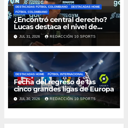
DESTACADAS FÚTBOL COLOMBIANO
DESTACADAS HOME
FÚTBOL COLOMBIANO
¿Encontró central derecho?
Lucas destaca el nivel de
Néider Parra
JUL 31, 2026
REDACCIÓN 10 SPORTS
DESTACADAS HOME
FÚTBOL INTERNACIONAL
Fecha del regreso de las
cinco grandes ligas de Europa
JUL 30, 2026
REDACCIÓN 10 SPORTS