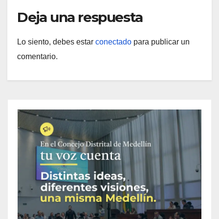
Deja una respuesta
Lo siento, debes estar
conectado
para publicar un
comentario.