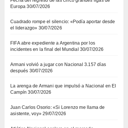
Fecha del regreso de las cinco grandes ligas de
Europa
30/07/2026
Cuadrado rompe el silencio: «Podía aportar desde
el liderazgo»
30/07/2026
FIFA abre expediente a Argentina por los
incidentes en la final del Mundial
30/07/2026
Armani volvió a jugar con Nacional 3.157 días
después
30/07/2026
La arenga de Armani que impulsó a Nacional en El
Campín
30/07/2026
Juan Carlos Osorio: «Si Lorenzo me llama de
asistente, voy»
29/07/2026