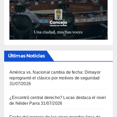
Últimas Noticias
América vs. Nacional cambia de fecha: Dimayor
reprogramó el clásico por motivos de seguridad
31/07/2026
¿Encontró central derecho? Lucas destaca el nivel
de Néider Parra
31/07/2026