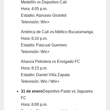
Medellín vs Deportivo Cali
Hora: 4:05 p.m.
Estadio: Atanasio Girardot
Televisión: Win+
América de Cali vs Atlético Bucaramanga
Hora: 6:10 p.m.
Estadio: Pascual Guerrero
Televisión: Win+
Alianza Petrolera vs Envigado FC
Hora: 8:15 p.m.
Estadio: Daniel Villa Zapata
Televisión: Win / Win+
31 de enero
Deportivo Pasto vs Jaguares
FC
Hora: 6:00 p.m.