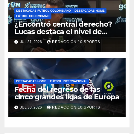
DESTACADAS FÚTBOL COLOMBIANO
DESTACADAS HOME
FÚTBOL COLOMBIANO
¿Encontró central derecho?
Lucas destaca el nivel de
Néider Parra
JUL 31, 2026
REDACCIÓN 10 SPORTS
DESTACADAS HOME
FÚTBOL INTERNACIONAL
Fecha del regreso de las
cinco grandes ligas de Europa
JUL 30, 2026
REDACCIÓN 10 SPORTS