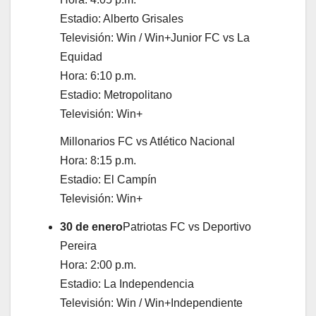
Estadio: Alberto Grisales
Televisión: Win / Win+Junior FC vs La
Equidad
Hora: 6:10 p.m.
Estadio: Metropolitano
Televisión: Win+
Millonarios FC vs Atlético Nacional
Hora: 8:15 p.m.
Estadio: El Campín
Televisión: Win+
30
de enero
Patriotas FC vs Deportivo
Pereira
Hora: 2:00 p.m.
Estadio: La Independencia
Televisión: Win / Win+Independiente