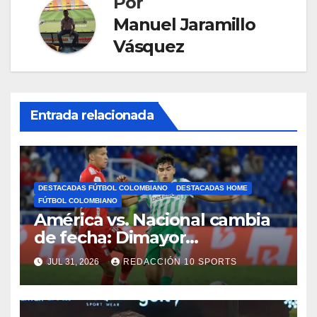
Por
Manuel Jaramillo
Vásquez
Entrada relacionada
DESTACADAS FÚTBOL COLOMBIANO
DESTACADAS HOME
FÚTBOL COLOMBIANO
América vs. Nacional cambia
de fecha: Dimayor
reprogramó el clásico por
JUL 31, 2026
REDACCIÓN 10 SPORTS
motivos de seguridad