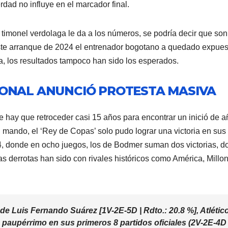
erdad no influye en el marcador final.
l timonel verdolaga le da a los números, se podría decir que son
te arranque de 2024 el entrenador bogotano a quedado expues
ha, los resultados tampoco han sido los esperados.
IONAL ANUNCIÓ PROTESTA MASIVA
 hay que retroceder casi 15 años para encontrar un inició de a
 mando, el ‘Rey de Copas’ solo pudo lograr una victoria en sus
4, donde en ocho juegos, los de Bodmer suman dos victorias, d
as derrotas han sido con rivales históricos como América, Millo
 de Luis Fernando Suárez [1V-2E-5D | Rdto.: 20.8 %], Atlétic
n paupérrimo en sus primeros 8 partidos oficiales (2V-2E-4D 