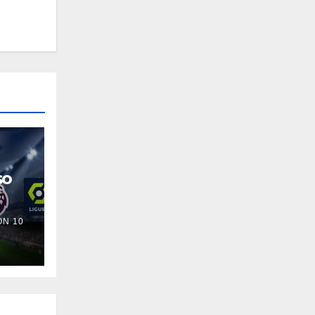
so
N 10