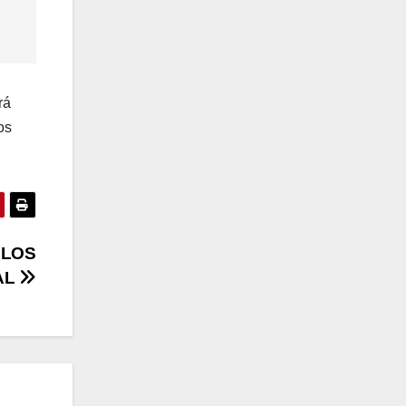
rá
os
 LOS
AL