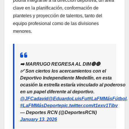
podría integrarse a la dirección deportiva, un área
clave en la planificación, conformación de
planteles y proyección de talentos, tanto del
equipo profesional como de las divisiones
menores.
➡️ MARRUGO REGRESA AL DIM🔵🔴
✅ Son ciertos los acercamientos con el
Deportivo Independiente Medellín, en esta
ocasión la estrella estaría vinculado al poderoso
en un papel diferente al deportivo.
@JFCadavid
@EduardoLuisFut
#LaFMMásFútbol
.
#LaFMMásDeporte
pic.twitter.com/t1exv1Tibv
— Deportes RCN (@DeportesRCN)
January 13, 2026