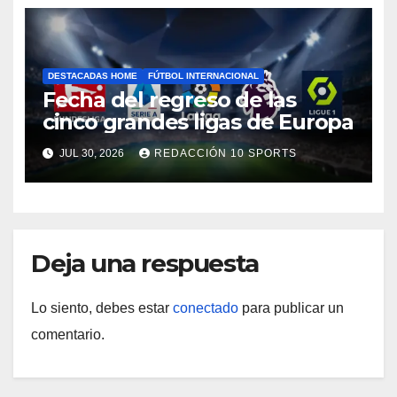
DESTACADAS HOME
FÚTBOL INTERNACIONAL
Fecha del regreso de las
cinco grandes ligas de Europa
JUL 30, 2026
REDACCIÓN 10 SPORTS
Deja una respuesta
Lo siento, debes estar
conectado
para publicar un
comentario.