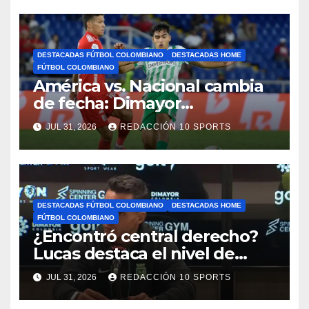
DESTACADAS FÚTBOL COLOMBIANO
DESTACADAS HOME
FÚTBOL COLOMBIANO
América vs. Nacional cambia
de fecha: Dimayor
reprogramó el clásico por
JUL 31, 2026
REDACCIÓN 10 SPORTS
motivos de seguridad
DESTACADAS FÚTBOL COLOMBIANO
DESTACADAS HOME
FÚTBOL COLOMBIANO
¿Encontró central derecho?
Lucas destaca el nivel de
Néider Parra
JUL 31, 2026
REDACCIÓN 10 SPORTS