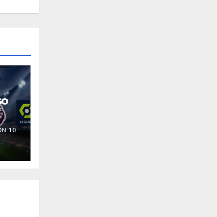
so
N 10