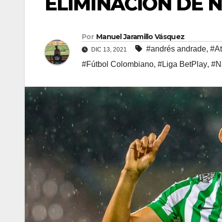
ELIMINACIÓN DE 
Por
Manuel Jaramillo Vásquez
#andrés andrade
,
#At
DIC 13, 2021
#Fútbol Colombiano
,
#Liga BetPlay
,
#N