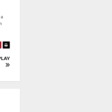
 a
en
PLAY