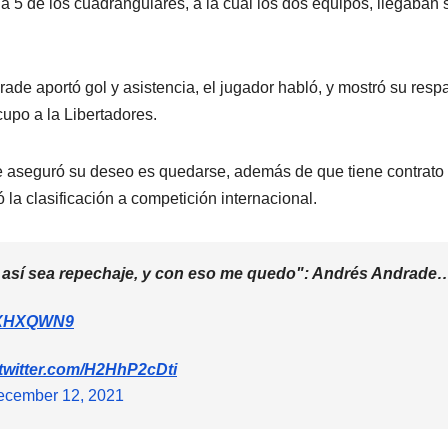
ha 5 de los cuadrangulares, a la cual los dos equipos, llegaban 
rade aportó gol y asistencia, el jugador habló, y mostró su resp
cupo a la Libertadores.
este aseguró su deseo es quedarse, además de que tiene contrato
 la clasificación a competición internacional.
 así sea repechaje, y con eso me quedo": Andrés Andrade
QsXHXQWN9
.twitter.com/H2HhP2cDti
ecember 12, 2021