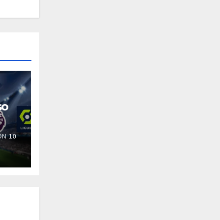
so
N 10