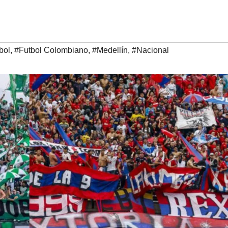
bol
,
#Futbol Colombiano
,
#Medellín
,
#Nacional