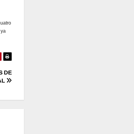
uatro
 ya
S DE
AL