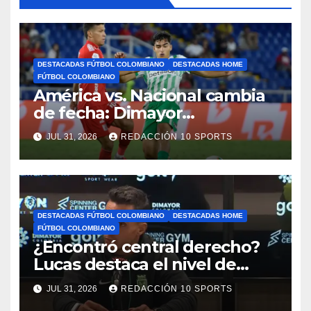
DESTACADAS FÚTBOL COLOMBIANO
DESTACADAS HOME
FÚTBOL COLOMBIANO
América vs. Nacional cambia
de fecha: Dimayor
reprogramó el clásico por
JUL 31, 2026
REDACCIÓN 10 SPORTS
motivos de seguridad
DESTACADAS FÚTBOL COLOMBIANO
DESTACADAS HOME
FÚTBOL COLOMBIANO
¿Encontró central derecho?
Lucas destaca el nivel de
Néider Parra
JUL 31, 2026
REDACCIÓN 10 SPORTS