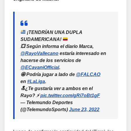
¡TENDRÍAN UNA DUPLA
SUDAMERICANA!
💥 Según informa el diario Marca,
@RayoVallecano
estaría interesado en
hacerse de los servicios de
@ECavaniOfficial
.
🤩 Podría jugar a lado de
@FALCAO
en
#LaLiga
.
🔝¿Te gustaría ver a ambos en el
Rayo? ⚡
pic.twitter.com/gRi7oBt1gF
— Telemundo Deportes
(@TelemundoSports)
June 23, 2022