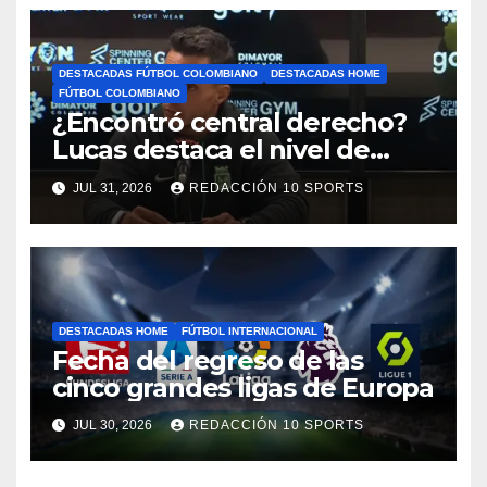
DESTACADAS FÚTBOL COLOMBIANO
DESTACADAS HOME
FÚTBOL COLOMBIANO
¿Encontró central derecho?
Lucas destaca el nivel de
Néider Parra
JUL 31, 2026
REDACCIÓN 10 SPORTS
DESTACADAS HOME
FÚTBOL INTERNACIONAL
Fecha del regreso de las
cinco grandes ligas de Europa
JUL 30, 2026
REDACCIÓN 10 SPORTS