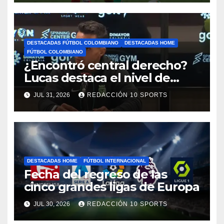
DESTACADAS FÚTBOL COLOMBIANO
DESTACADAS HOME
FÚTBOL COLOMBIANO
¿Encontró central derecho?
Lucas destaca el nivel de
Néider Parra
JUL 31, 2026
REDACCIÓN 10 SPORTS
DESTACADAS HOME
FÚTBOL INTERNACIONAL
Fecha del regreso de las
cinco grandes ligas de Europa
JUL 30, 2026
REDACCIÓN 10 SPORTS