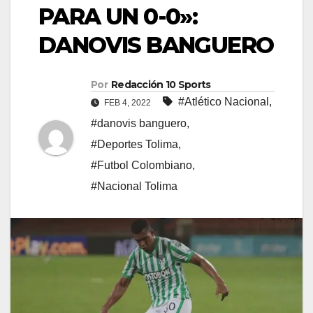
PARA UN 0-0»:
DANOVIS BANGUERO
Por
Redacción 10 Sports
#Atlético Nacional
,
FEB 4, 2022
#danovis banguero
,
#Deportes Tolima
,
#Futbol Colombiano
,
#Nacional Tolima