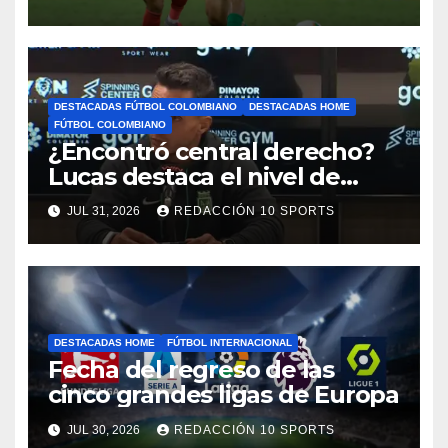
motivos de seguridad
DESTACADAS FÚTBOL COLOMBIANO
DESTACADAS HOME
FÚTBOL COLOMBIANO
¿Encontró central derecho?
Lucas destaca el nivel de
Néider Parra
JUL 31, 2026
REDACCIÓN 10 SPORTS
DESTACADAS HOME
FÚTBOL INTERNACIONAL
Fecha del regreso de las
cinco grandes ligas de Europa
JUL 30, 2026
REDACCIÓN 10 SPORTS