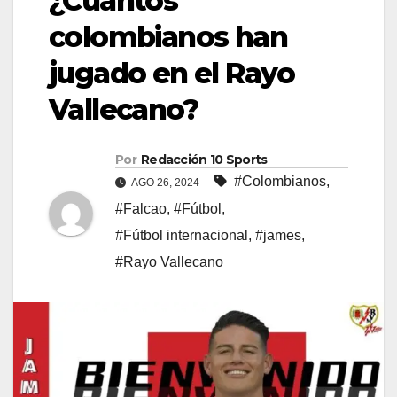
¿Cuántos
colombianos han
jugado en el Rayo
Vallecano?
Por
Redacción 10 Sports
#Colombianos
,
AGO 26, 2024
#Falcao
,
#Fútbol
,
#Fútbol internacional
,
#james
,
#Rayo Vallecano