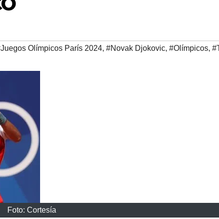
CO
Juegos Olímpicos París 2024
,
#Novak Djokovic
,
#Olímpicos
,
#
Foto: Cortesía