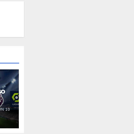
so
N 10