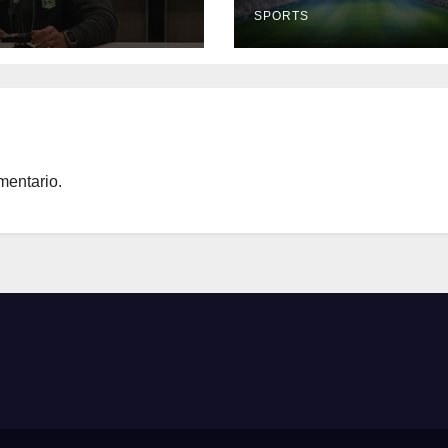
S
SPORTS
mentario.