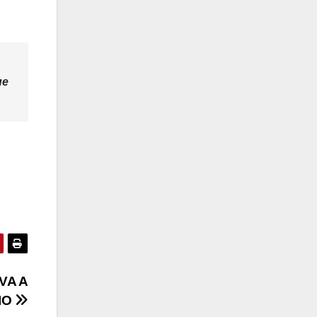
ue
VA A
IO