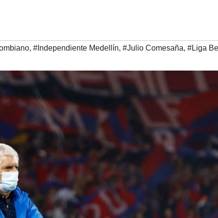
lombiano
,
#Independiente Medellín
,
#Julio Comesaña
,
#Liga Be