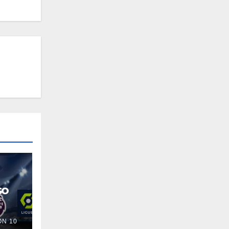
so
N 10