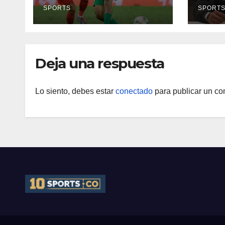
clásico por motivos
SPORTS
SPORT
de seguridad
Deja una respuesta
Lo siento, debes estar
conectado
para publicar un co