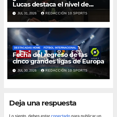
Lucas destaca el nivel de
Néider Parra
JUL 31, 2026
REDACCIÓN 10 SPORTS
DESTACADAS HOME
FÚTBOL INTERNACIONAL
Fecha del regreso de las
cinco grandes ligas de Europa
JUL 30, 2026
REDACCIÓN 10 SPORTS
Deja una respuesta
Lo siento, debes estar
conectado
para publicar un