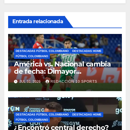
Entrada relacionada
DESTACADAS FÚTBOL COLOMBIANO
DESTACADAS HOME
FÚTBOL COLOMBIANO
América vs. Nacional cambia
de fecha: Dimayor
reprogramó el clásico por
JUL 31, 2026
REDACCIÓN 10 SPORTS
motivos de seguridad
DESTACADAS FÚTBOL COLOMBIANO
DESTACADAS HOME
FÚTBOL COLOMBIANO
¿Encontró central derecho?