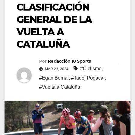
CLASIFICACIÓN
GENERAL DE LA
VUELTA A
CATALUÑA
Por
Redacción 10 Sports
#Ciclismo
,
MAR 23, 2024
#Egan Bernal
,
#Tadej Pogacar
,
#Vuelta a Cataluña