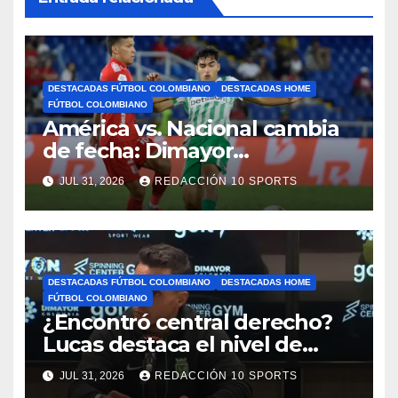
DESTACADAS FÚTBOL COLOMBIANO
DESTACADAS HOME
FÚTBOL COLOMBIANO
América vs. Nacional cambia
de fecha: Dimayor
reprogramó el clásico por
JUL 31, 2026
REDACCIÓN 10 SPORTS
motivos de seguridad
DESTACADAS FÚTBOL COLOMBIANO
DESTACADAS HOME
FÚTBOL COLOMBIANO
¿Encontró central derecho?
Lucas destaca el nivel de
Néider Parra
JUL 31, 2026
REDACCIÓN 10 SPORTS