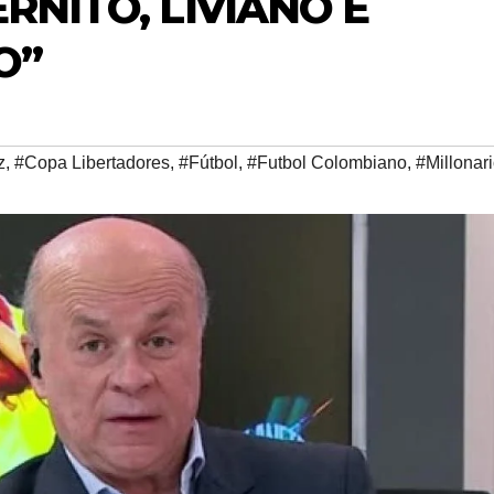
RNITO, LIVIANO E
O”
z
,
#Copa Libertadores
,
#Fútbol
,
#Futbol Colombiano
,
#Millonar