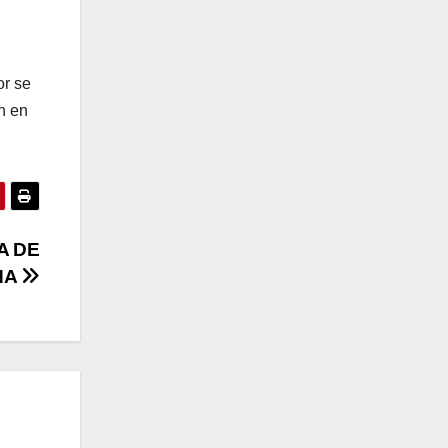
or se
n en
A DE
NA