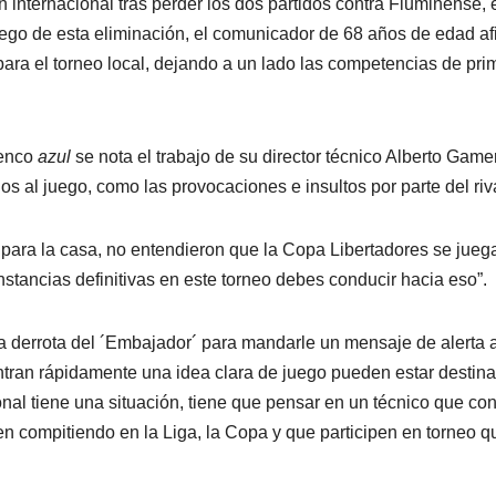
n internacional tras perder los dos partidos contra Fluminense, 
Luego de esta eliminación, el comunicador de 68 años de edad a
ara el torneo local, dejando a un lado las competencias de pri
lenco
azul
se nota el trabajo de su director técnico Alberto Game
nos al juego, como las provocaciones e insultos por parte del riv
para la casa, no entendieron que la Copa Libertadores se jueg
instancias definitivas en este torneo debes conducir hacia eso”.
la derrota del ´Embajador´ para mandarle un mensaje de alerta a
ntran rápidamente una idea clara de juego pueden estar destin
nal tiene una situación, tiene que pensar en un técnico que co
en compitiendo en la Liga, la Copa y que participen en torneo q