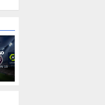
so
N 10