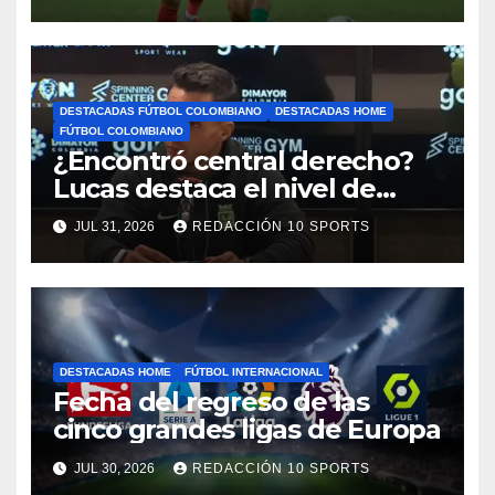
motivos de seguridad
DESTACADAS FÚTBOL COLOMBIANO
DESTACADAS HOME
FÚTBOL COLOMBIANO
¿Encontró central derecho?
Lucas destaca el nivel de
Néider Parra
JUL 31, 2026
REDACCIÓN 10 SPORTS
DESTACADAS HOME
FÚTBOL INTERNACIONAL
Fecha del regreso de las
cinco grandes ligas de Europa
JUL 30, 2026
REDACCIÓN 10 SPORTS