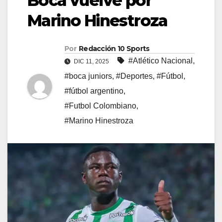
Boca vuelve por
Marino Hinestroza
Por
Redacción 10 Sports
#Atlético Nacional
,
DIC 11, 2025
#boca juniors
,
#Deportes
,
#Fútbol
,
#fútbol argentino
,
#Futbol Colombiano
,
#Marino Hinestroza