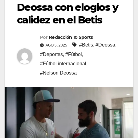
Deossa con elogios y
calidez en el Betis
Por
Redacción 10 Sports
#Betis
,
#Deossa
,
AGO 5, 2025
#Deportes
,
#Fútbol
,
#Fútbol internacional
,
#Nelson Deossa