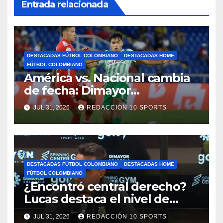
Entrada relacionada
DESTACADAS FÚTBOL COLOMBIANO
DESTACADAS HOME
FÚTBOL COLOMBIANO
América vs. Nacional cambia
de fecha: Dimayor
reprogramó el clásico por
JUL 31, 2026
REDACCIÓN 10 SPORTS
motivos de seguridad
DESTACADAS FÚTBOL COLOMBIANO
DESTACADAS HOME
FÚTBOL COLOMBIANO
¿Encontró central derecho?
Lucas destaca el nivel de
Néider Parra
JUL 31, 2026
REDACCIÓN 10 SPORTS