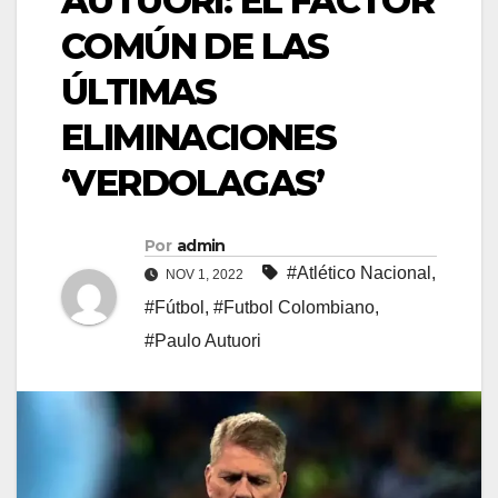
AUTUORI: EL FACTOR
COMÚN DE LAS
ÚLTIMAS
ELIMINACIONES
‘VERDOLAGAS’
Por
admin
#Atlético Nacional
,
NOV 1, 2022
#Fútbol
,
#Futbol Colombiano
,
#Paulo Autuori