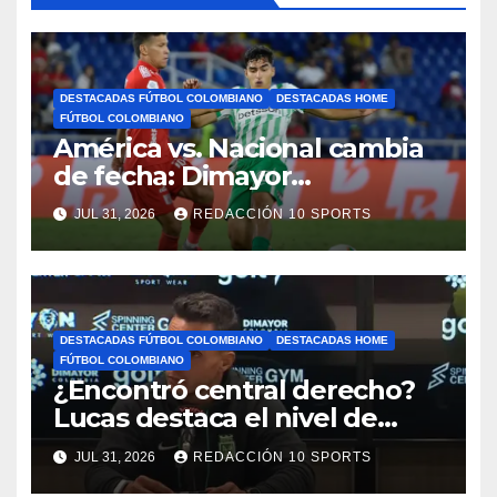
DESTACADAS FÚTBOL COLOMBIANO
DESTACADAS HOME
FÚTBOL COLOMBIANO
América vs. Nacional cambia
de fecha: Dimayor
reprogramó el clásico por
JUL 31, 2026
REDACCIÓN 10 SPORTS
motivos de seguridad
DESTACADAS FÚTBOL COLOMBIANO
DESTACADAS HOME
FÚTBOL COLOMBIANO
¿Encontró central derecho?
Lucas destaca el nivel de
Néider Parra
JUL 31, 2026
REDACCIÓN 10 SPORTS