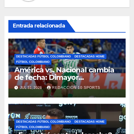
Entrada relacionada
DESTACADAS FÚTBOL COLOMBIANO
DESTACADAS HOME
FÚTBOL COLOMBIANO
América vs. Nacional cambia
de fecha: Dimayor
reprogramó el clásico por
JUL 31, 2026
REDACCIÓN 10 SPORTS
motivos de seguridad
DESTACADAS FÚTBOL COLOMBIANO
DESTACADAS HOME
FÚTBOL COLOMBIANO