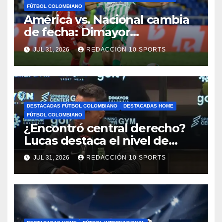
FÚTBOL COLOMBIANO
América vs. Nacional cambia
de fecha: Dimayor
reprogramó el clásico por
JUL 31, 2026
REDACCIÓN 10 SPORTS
motivos de seguridad
DESTACADAS FÚTBOL COLOMBIANO
DESTACADAS HOME
FÚTBOL COLOMBIANO
¿Encontró central derecho?
Lucas destaca el nivel de
Néider Parra
JUL 31, 2026
REDACCIÓN 10 SPORTS