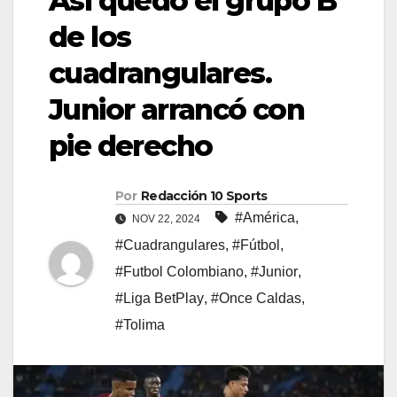
Así quedó el grupo B
de los
cuadrangulares.
Junior arrancó con
pie derecho
Por
Redacción 10 Sports
#América
,
NOV 22, 2024
#Cuadrangulares
,
#Fútbol
,
#Futbol Colombiano
,
#Junior
,
#Liga BetPlay
,
#Once Caldas
,
#Tolima