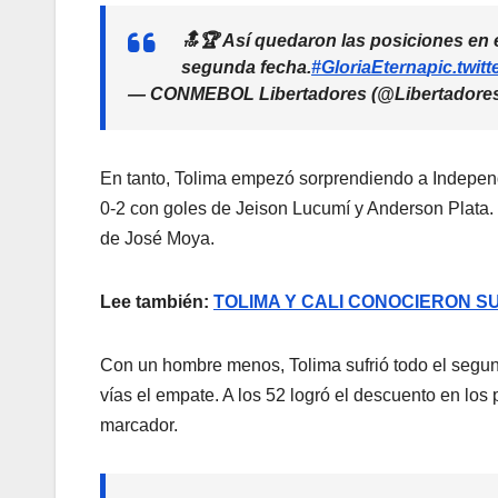
🔝🏆 Así quedaron las posiciones e
segunda fecha.
#GloriaEterna
pic.twi
— CONMEBOL Libertadores (@Libertadore
En tanto, Tolima empezó sorprendiendo a Independ
0-2 con goles de Jeison Lucumí y Anderson Plata. 
de José Moya.
Lee también:
TOLIMA Y CALI CONOCIERON S
Con un hombre menos, Tolima sufrió todo el segund
vías el empate. A los 52 logró el descuento en los 
marcador.