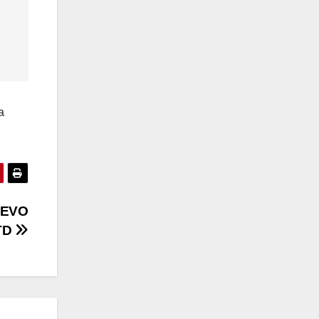
a
UEVO
TD