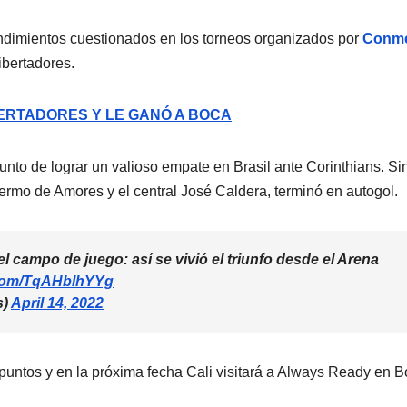
ndimientos cuestionados en los torneos organizados por
Conm
ibertadores.
BERTADORES Y LE GANÓ A BOCA
unto de lograr un valioso empate en Brasil ante Corinthians. Si
lermo de Amores y el central José Caldera, terminó en autogol.
l campo de juego: así se vivió el triunfo desde el Arena
r.com/TqAHblhYYg
s)
April 14, 2022
 puntos y en la próxima fecha Cali visitará a Always Ready en Bo