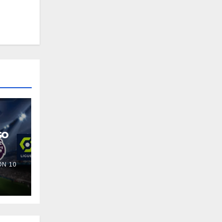
so
N 10