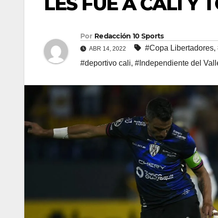
LES FUE A CALI Y 
Por
Redacción 10 Sports
#Copa Libertadores
,
ABR 14, 2022
#deportivo cali
,
#Independiente del Vall