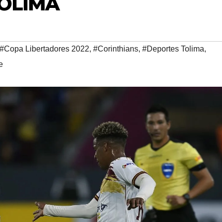
TOLIMA
#Copa Libertadores 2022
,
#Corinthians
,
#Deportes Tolima
,
e