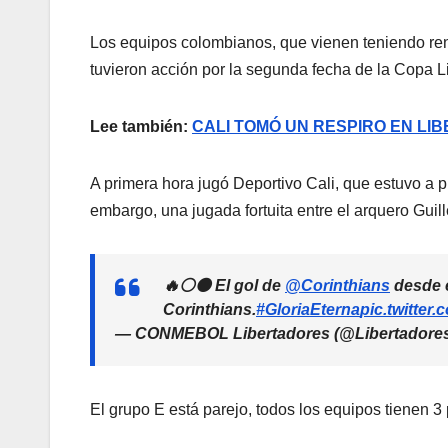
Los equipos colombianos, que vienen teniendo re
tuvieron acción por la segunda fecha de la Copa L
Lee también:
CALI TOMÓ UN RESPIRO EN LI
A primera hora jugó Deportivo Cali, que estuvo a p
embargo, una jugada fortuita entre el arquero Guil
🔥⚪⚫ El gol de
@Corinthians
desde e
Corinthians.
#GloriaEterna
pic.twitte
— CONMEBOL Libertadores (@Libertadore
El grupo E está parejo, todos los equipos tienen 3