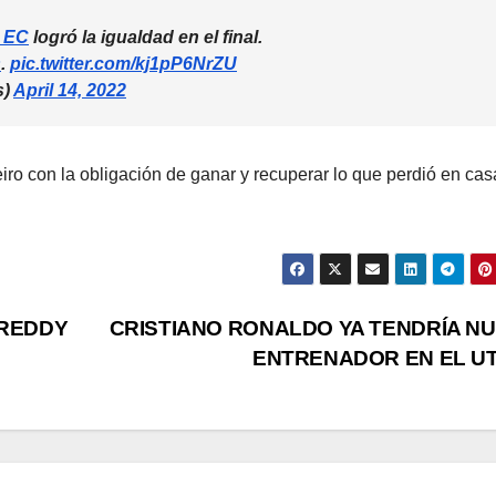
_EC
logró la igualdad en el final.
s
.
pic.twitter.com/kj1pP6NrZU
s)
April 14, 2022
iro con la obligación de ganar y recuperar lo que perdió en cas
FREDDY
CRISTIANO RONALDO YA TENDRÍA N
ENTRENADOR EN EL U