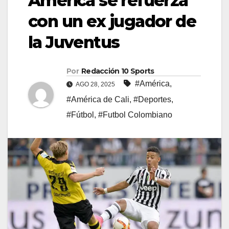
América se refuerza
con un ex jugador de
la Juventus
Por
Redacción 10 Sports
#América
,
AGO 28, 2025
#América de Cali
,
#Deportes
,
#Fútbol
,
#Futbol Colombiano