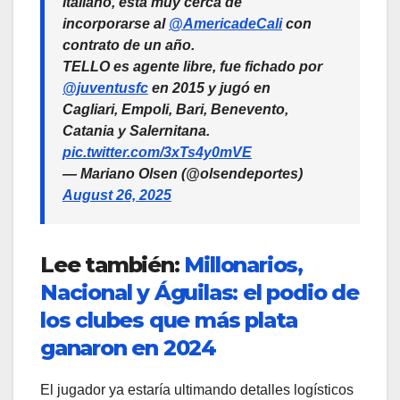
italiano, está muy cerca de
incorporarse al
@AmericadeCali
con
contrato de un año.
TELLO es agente libre, fue fichado por
@juventusfc
en 2015 y jugó en
Cagliari, Empoli, Bari, Benevento,
Catania y Salernitana.
pic.twitter.com/3xTs4y0mVE
— Mariano Olsen (@olsendeportes)
August 26, 2025
Lee también:
Millonarios,
Nacional y Águilas: el podio de
los clubes que más plata
ganaron en 2024
El jugador ya estaría ultimando detalles logísticos