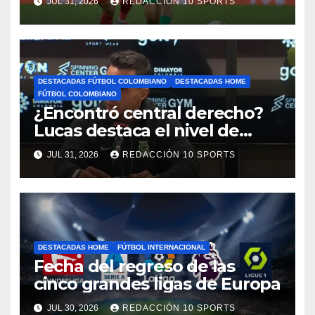
JUL 31, 2026
REDACCIÓN 10 SPORTS
motivos de seguridad
DESTACADAS FÚTBOL COLOMBIANO
DESTACADAS HOME
FÚTBOL COLOMBIANO
¿Encontró central derecho?
Lucas destaca el nivel de
Néider Parra
JUL 31, 2026
REDACCIÓN 10 SPORTS
DESTACADAS HOME
FÚTBOL INTERNACIONAL
Fecha del regreso de las
cinco grandes ligas de Europa
JUL 30, 2026
REDACCIÓN 10 SPORTS