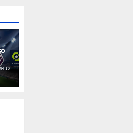
so
N 10