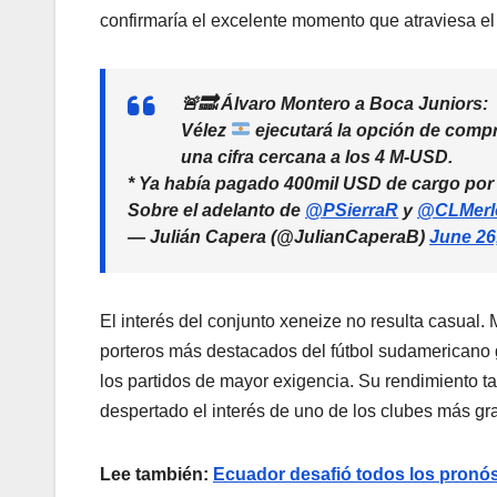
confirmaría el excelente momento que atraviesa e
🚨🔜 Álvaro Montero a Boca Juniors:
Vélez
ejecutará la opción de compra
una cifra cercana a los 4 M-USD.
* Ya había pagado 400mil USD de cargo por
Sobre el adelanto de
@PSierraR
y
@CLMerl
— Julián Capera (@JulianCaperaB)
June 26
El interés del conjunto xeneize no resulta casual
porteros más destacados del fútbol sudamericano g
los partidos de mayor exigencia. Su rendimiento t
despertado el interés de uno de los clubes más gr
Lee también:
Ecuador desafió todos los pronós