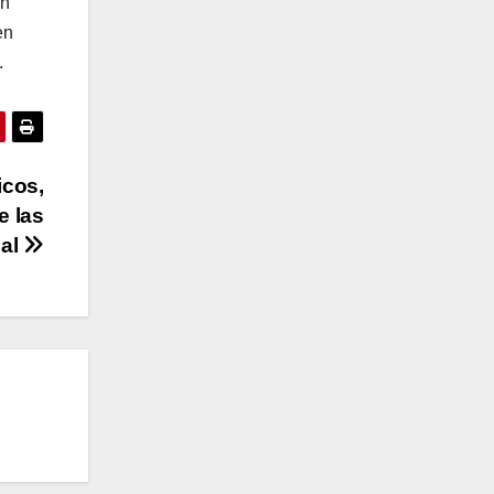
in
en
.
icos,
e las
ial