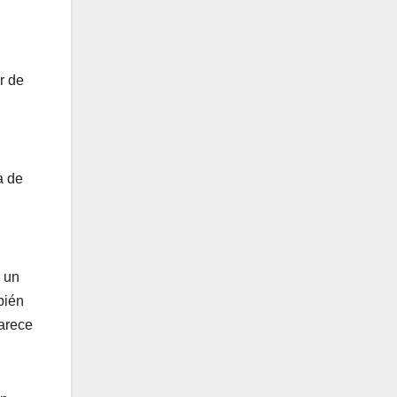
r de
a de
, un
bién
parece