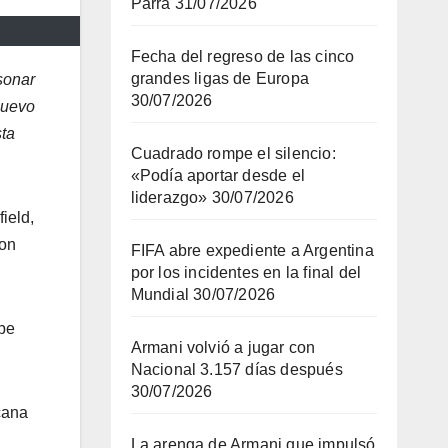
Parra
31/07/2026
Fecha del regreso de las cinco
grandes ligas de Europa
sonar
30/07/2026
nuevo
sta
Cuadrado rompe el silencio:
«Podía aportar desde el
liderazgo»
30/07/2026
ield,
con
FIFA abre expediente a Argentina
por los incidentes en la final del
Mundial
30/07/2026
abe
Armani volvió a jugar con
Nacional 3.157 días después
30/07/2026
cana
La arenga de Armani que impulsó