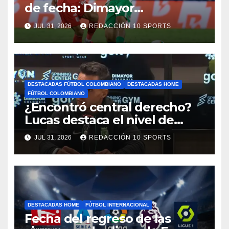
de fecha: Dimayor
reprogramó el clásico por
JUL 31, 2026
REDACCIÓN 10 SPORTS
motivos de seguridad
DESTACADAS FÚTBOL COLOMBIANO
DESTACADAS HOME
FÚTBOL COLOMBIANO
¿Encontró central derecho?
Lucas destaca el nivel de
Néider Parra
JUL 31, 2026
REDACCIÓN 10 SPORTS
DESTACADAS HOME
FÚTBOL INTERNACIONAL
Fecha del regreso de las