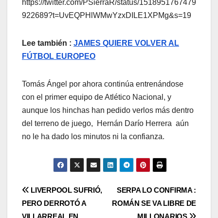
https://twitter.com/PSierraR/status/1518951767479
922689?t=UvEQPHlWMwYzxDILE1XPMg&s=19
Lee también :
JAMES QUIERE VOLVER AL
FÚTBOL EUROPEO
Tomás Ángel por ahora continúa entrenándose
con el primer equipo de Atlético Nacional, y
aunque los hinchas han pedido verlos más dentro
del terreno de juego, Hernán Darío Herrera aún
no le ha dado los minutos ni la confianza.
LIVERPOOL SUFRIÓ,
SERPA LO CONFIRMA :
PERO DERROTÓ A
ROMÁN SE VA LIBRE DE
VILLARREAL EN
MILLONARIOS