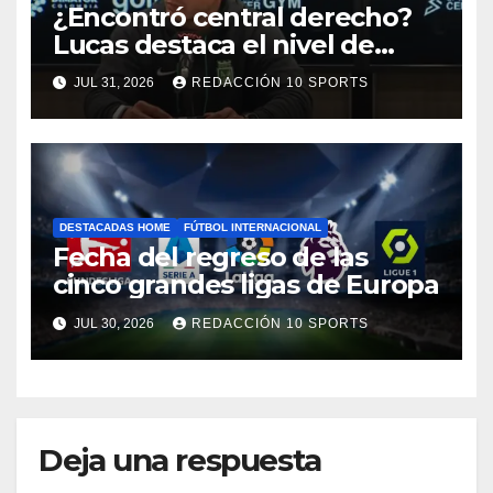
¿Encontró central derecho?
Lucas destaca el nivel de
Néider Parra
JUL 31, 2026
REDACCIÓN 10 SPORTS
DESTACADAS HOME
FÚTBOL INTERNACIONAL
Fecha del regreso de las
cinco grandes ligas de Europa
JUL 30, 2026
REDACCIÓN 10 SPORTS
Deja una respuesta