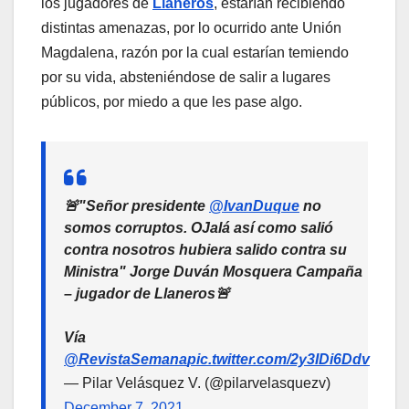
los jugadores de
Llaneros
, estarían recibiendo
distintas amenazas, por lo ocurrido ante Unión
Magdalena, razón por la cual estarían temiendo
por su vida, absteniéndose de salir a lugares
públicos, por miedo a que les pase algo.
🚨"Señor presidente
@IvanDuque
no
somos corruptos. OJalá así como salió
contra nosotros hubiera salido contra su
Ministra" Jorge Duván Mosquera Campaña
– jugador de Llaneros🚨
Vía
@RevistaSemana
pic.twitter.com/2y3IDi6Ddv
— Pilar Velásquez V. (@pilarvelasquezv)
December 7, 2021