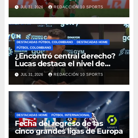
reprogramó el clásico por
JUL 31, 2026
REDACCIÓN 10 SPORTS
motivos de seguridad
DESTACADAS FÚTBOL COLOMBIANO
DESTACADAS HOME
FÚTBOL COLOMBIANO
¿Encontró central derecho?
Lucas destaca el nivel de
Néider Parra
JUL 31, 2026
REDACCIÓN 10 SPORTS
DESTACADAS HOME
FÚTBOL INTERNACIONAL
Fecha del regreso de las
cinco grandes ligas de Europa