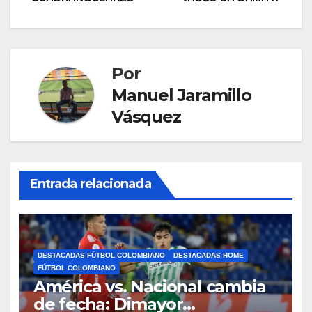
Por
Manuel Jaramillo
Vásquez
Entrada relacionada
DESTACADAS FÚTBOL COLOMBIANO
DESTACADAS HOME
FÚTBOL COLOMBIANO
América vs. Nacional cambia
de fecha: Dimayor