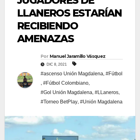
JUGADORES DE
LLANEROS ESTARÍAN
RECIBIENDO
AMENAZAS
Por
Manuel Jaramillo Vásquez
DIC 8, 2021
#ascenso Unión Magdalena
,
#Fútbol
,
#Fútbol Colombiano
,
#Gol Unión Magdalena
,
#LLaneros
,
#Torneo BetPlay
,
#Unión Magdalena