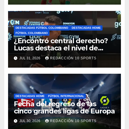
DESTACADAS FÚTBOL COLOMBIANO
DESTACADAS HOME
FÚTBOL COLOMBIANO
¿Encontró central derecho?
Lucas destaca el nivel de
Néider Parra
JUL 31, 2026
REDACCIÓN 10 SPORTS
DESTACADAS HOME
FÚTBOL INTERNACIONAL
Fecha del regreso de las
cinco grandes ligas de Europa
JUL 30, 2026
REDACCIÓN 10 SPORTS