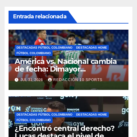
Entrada relacionada
DESTACADAS FÚTBOL COLOMBIANO
DESTACADAS HOME
FÚTBOL COLOMBIANO
América vs. Nacional cambia
de fecha: Dimayor
reprogramó el clásico por
JUL 31, 2026
REDACCIÓN 10 SPORTS
motivos de seguridad
DESTACADAS FÚTBOL COLOMBIANO
DESTACADAS HOME
FÚTBOL COLOMBIANO
¿Encontró central derecho?
Lucas destaca el nivel de