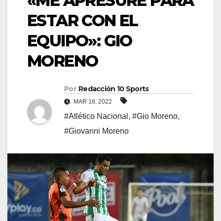
«ME APRESURÉ PARA
ESTAR CON EL
EQUIPO»: GIO
MORENO
Por
Redacción 10 Sports
MAR 18, 2022
#Atlético Nacional
,
#Gio Moreno
,
#Giovanni Moreno