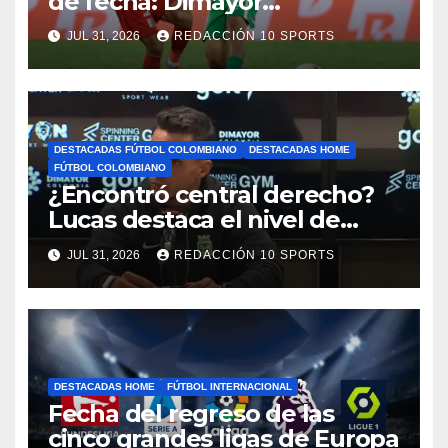
de fecha: Dimayor
reprogramó el clásico por
JUL 31, 2026
REDACCIÓN 10 SPORTS
motivos de seguridad
DESTACADAS FÚTBOL COLOMBIANO
DESTACADAS HOME
FÚTBOL COLOMBIANO
¿Encontró central derecho?
Lucas destaca el nivel de
Néider Parra
JUL 31, 2026
REDACCIÓN 10 SPORTS
DESTACADAS HOME
FÚTBOL INTERNACIONAL
Fecha del regreso de las
cinco grandes ligas de Europa