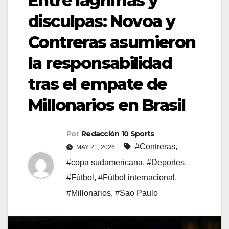
Entre lágrimas y
disculpas: Novoa y
Contreras asumieron
la responsabilidad
tras el empate de
Millonarios en Brasil
Por
Redacción 10 Sports
#Contreras
,
MAY 21, 2026
#copa sudamericana
,
#Deportes
,
#Fútbol
,
#Fútbol internacional
,
#Millonarios
,
#Sao Paulo